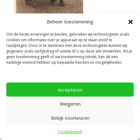
Beheer toestemming
Om de beste ervaringen te bieden, gebruiken wij technologieën zoals
cookies om informatie over je apparaat op te slaan en/of te
raadplegen. Door in te stemmen met deze technologieën kunnen wij
Facebook
gegevens zoals surfgedrag of unieke ID's op deze site verwerken. Als je
geen toestemming geeft of uw toestemming intrekt, kan dit een
nadelige invloed hebben op bepaalde functies en mogelijkheden.
Accepteren
Privacyverklaring
Weigeren
Bekijk voorkeuren
Ontworpen door
Elegant Themes
| Ondersteund
door
WordPress
Cookiebeleid