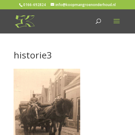
0166-692824
info@koopmangroenonderhoud.nl
historie3