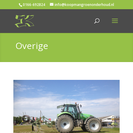
0166-692824
info@koopmangroenonderhoud.nl
Overige