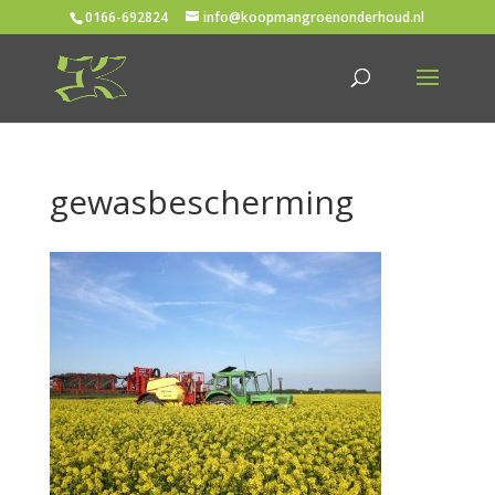
0166-692824
info@koopmangroenonderhoud.nl
gewasbescherming