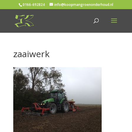
0166-692824
info@koopmangroenonderhoud.nl
zaaiwerk