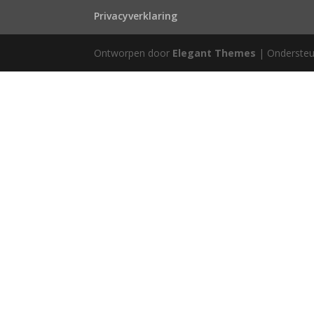
Privacyverklaring
Ontworpen door
Elegant Themes
| Onderste