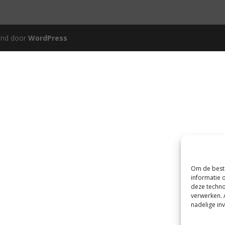
und door
WordPress
Om de beste
informatie 
deze techno
verwerken. 
nadelige in