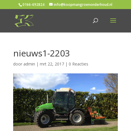
0166-692824
info@koopmangroenonderhoud.nl
nieuws1-2203
door
admin
|
mrt 22, 2017
|
0 Reacties