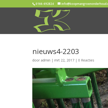
0166-692824
info@koopmangroenonderhoud.
nieuws4-2203
door
admin
|
mrt 22, 2017
|
0 Reacties