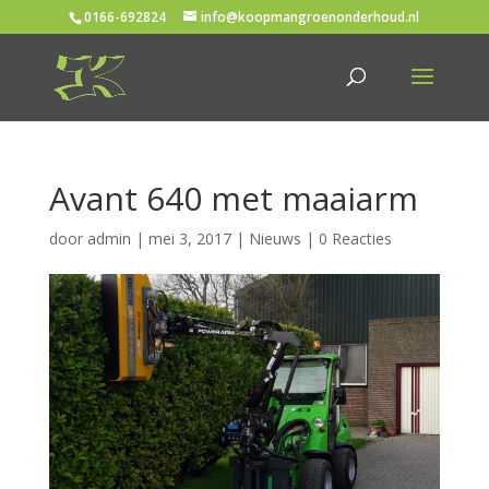
0166-692824
info@koopmangroenonderhoud.nl
Avant 640 met maaiarm
door
admin
|
mei 3, 2017
|
Nieuws
|
0 Reacties