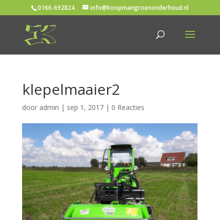
0166-692824
info@koopmangroenonderhoud.nl
klepelmaaier2
door
admin
|
sep 1, 2017
|
0 Reacties