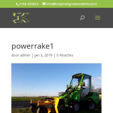
0166-692824
info@koopmangroenonderhoud.nl
powerrake1
door
admin
|
jan 3, 2018
|
0 Reacties