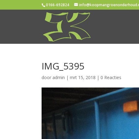
0166-692824
info@koopmangroenonderhoud.
IMG_5395
door
admin
|
mrt 15, 2018
|
0 Reacties