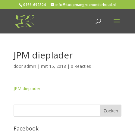
0166-692824
info@koopmangroenonderhoud.nl
JPM dieplader
door
admin
|
mrt 15, 2018
|
0 Reacties
JPM dieplader
Facebook