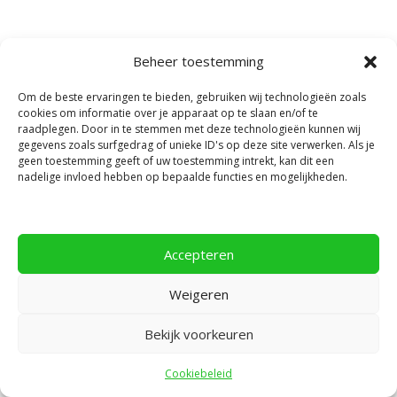
Beheer toestemming
Privacyverklaring
Om de beste ervaringen te bieden, gebruiken wij technologieën zoals
cookies om informatie over je apparaat op te slaan en/of te
raadplegen. Door in te stemmen met deze technologieën kunnen wij
gegevens zoals surfgedrag of unieke ID's op deze site verwerken. Als je
geen toestemming geeft of uw toestemming intrekt, kan dit een
Ontworpen door
Elegant Themes
| Ondersteund
nadelige invloed hebben op bepaalde functies en mogelijkheden.
door
WordPress
Accepteren
Weigeren
Bekijk voorkeuren
Cookiebeleid